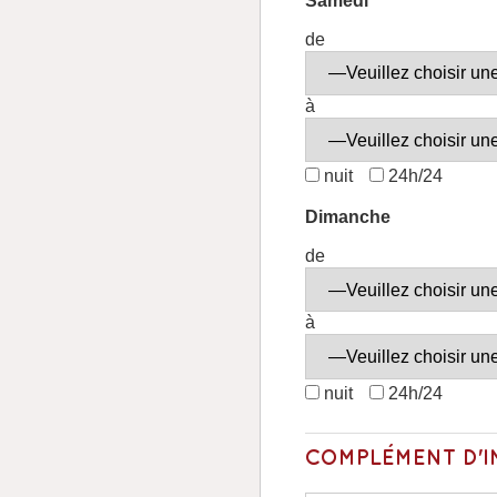
Samedi
de
à
nuit
24h/24
Dimanche
de
à
nuit
24h/24
COMPLÉMENT D'