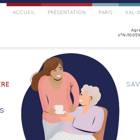
ACCUEIL
PRÉSENTATION
PARIS
VAL-
Agr
n°N/10051
ÈRE
SAV
S