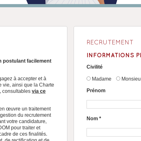
RECRUTEMENT
INFORMATIONS 
n postulant facilement
Civilité
agez à accepter et à
Madame
Monsieu
e vie, ainsi que la Charte
Prénom
e, consultables
via ce
n œuvre un traitement
 gestion du recrutement
Nom *
nt votre candidature,
M pour traiter et
dre de ces finalités.
 de rectification et de