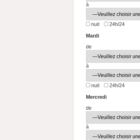
à
nuit
24h/24
Mardi
de
à
nuit
24h/24
Mercredi
de
à